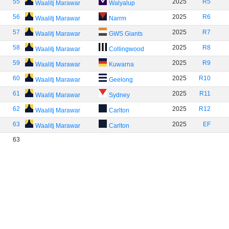
55
2025
R5
Waalitj Marawar
Walyalup
56
2025
R6
Waalitj Marawar
Narrm
57
2025
R7
Waalitj Marawar
GWS Giants
58
2025
R8
Waalitj Marawar
Collingwood
59
2025
R9
Waalitj Marawar
Kuwarna
60
2025
R10
Waalitj Marawar
Geelong
61
2025
R11
Waalitj Marawar
Sydney
62
2025
R12
Waalitj Marawar
Carlton
63
2025
EF
Waalitj Marawar
Carlton
63