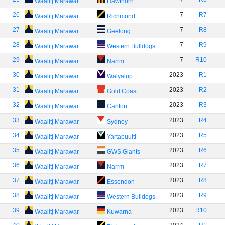
Waalitj Marawar
Hawthorn
26
7
R7
Waalitj Marawar
Richmond
27
7
R8
Waalitj Marawar
Geelong
28
7
R9
Waalitj Marawar
Western Bulldogs
29
7
R10
Waalitj Marawar
Narrm
30
2023
R1
Waalitj Marawar
Walyalup
31
2023
R2
Waalitj Marawar
Gold Coast
32
2023
R3
Waalitj Marawar
Carlton
33
2023
R4
Waalitj Marawar
Sydney
34
2023
R5
Waalitj Marawar
Yartapuulti
35
2023
R6
Waalitj Marawar
GWS Giants
36
2023
R7
Waalitj Marawar
Narrm
37
2023
R8
Waalitj Marawar
Essendon
38
2023
R9
Waalitj Marawar
Western Bulldogs
39
2023
R10
Waalitj Marawar
Kuwarna