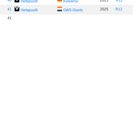
40
2025
R11
Yartapuulti
Kuwarna
41
2025
R12
Yartapuulti
GWS Giants
41