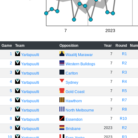
7
2023
Game
Team
Opposition
Year
Round
Num
1
7
R1
Yartapuulti
Waalitj Marawar
2
7
R2
Yartapuulti
Western Bulldogs
3
7
R3
Yartapuulti
Carlton
4
7
R4
Yartapuulti
Sydney
5
7
R5
Yartapuulti
Gold Coast
6
7
R7
Yartapuulti
Hawthorn
7
7
R8
Yartapuulti
North Melbourne
8
7
R10
Yartapuulti
Essendon
9
2023
R2
Yartapuulti
Brisbane
10
2023
R3