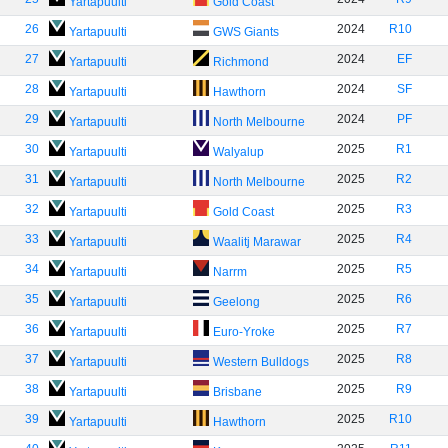
Yartapuulti
Gold Coast
26
2024
R10
Yartapuulti
GWS Giants
27
2024
EF
Yartapuulti
Richmond
28
2024
SF
Yartapuulti
Hawthorn
29
2024
PF
Yartapuulti
North Melbourne
30
2025
R1
Yartapuulti
Walyalup
31
2025
R2
Yartapuulti
North Melbourne
32
2025
R3
Yartapuulti
Gold Coast
33
2025
R4
Yartapuulti
Waalitj Marawar
34
2025
R5
Yartapuulti
Narrm
35
2025
R6
Yartapuulti
Geelong
36
2025
R7
Yartapuulti
Euro-Yroke
37
2025
R8
Yartapuulti
Western Bulldogs
38
2025
R9
Yartapuulti
Brisbane
39
2025
R10
Yartapuulti
Hawthorn