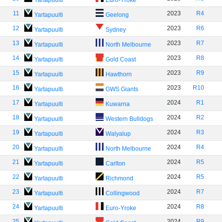
Yartapuulti
Euro-Yroke
11
2023
R4
Yartapuulti
Geelong
12
2023
R6
Yartapuulti
Sydney
13
2023
R7
Yartapuulti
North Melbourne
14
2023
R8
Yartapuulti
Gold Coast
15
2023
R9
Yartapuulti
Hawthorn
16
2023
R10
Yartapuulti
GWS Giants
17
2024
R1
Yartapuulti
Kuwarna
18
2024
R2
Yartapuulti
Western Bulldogs
19
2024
R3
Yartapuulti
Walyalup
20
2024
R4
Yartapuulti
North Melbourne
21
2024
R5
Yartapuulti
Carlton
22
2024
R5
Yartapuulti
Richmond
23
2024
R7
Yartapuulti
Collingwood
24
2024
R8
Yartapuulti
Euro-Yroke
25
2024
R9