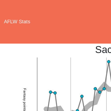
AFLW Stats
Sac
Fantasy points