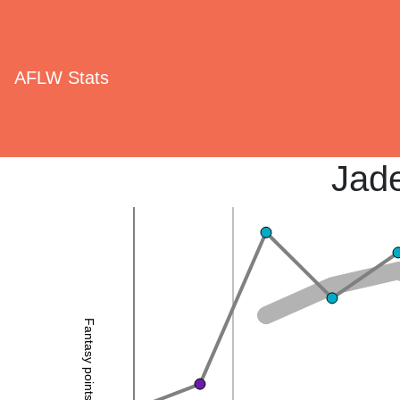
AFLW Stats
Jad
Fantasy points