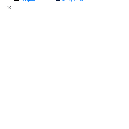
Yartapuulti
Waalitj Marawar
10