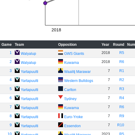
2018
Game
Team
Opposition
Year
Round
Num
1
2018
R5
Walyalup
GWS Giants
2
2018
R6
Walyalup
Kuwarna
3
7
R1
Yartapuulti
Waalitj Marawar
4
7
R2
Yartapuulti
Western Bulldogs
5
7
R3
Yartapuulti
Carlton
6
7
R4
Yartapuulti
Sydney
7
7
R6
Yartapuulti
Kuwarna
8
7
R9
Yartapuulti
Euro-Yroke
9
7
R10
Yartapuulti
Essendon
10
2023
R5