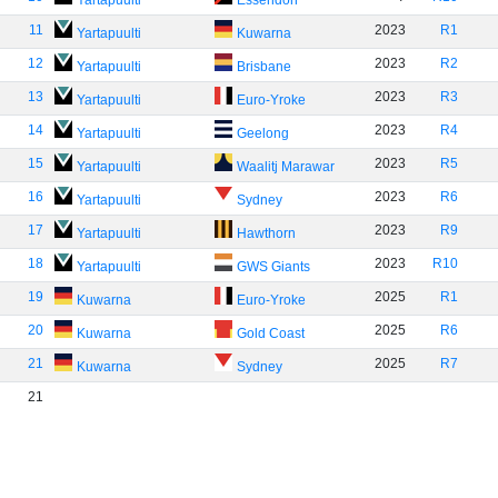
Yartapuulti
Essendon
11
2023
R1
Yartapuulti
Kuwarna
12
2023
R2
Yartapuulti
Brisbane
13
2023
R3
Yartapuulti
Euro-Yroke
14
2023
R4
Yartapuulti
Geelong
15
2023
R5
Yartapuulti
Waalitj Marawar
16
2023
R6
Yartapuulti
Sydney
17
2023
R9
Yartapuulti
Hawthorn
18
2023
R10
Yartapuulti
GWS Giants
19
2025
R1
Kuwarna
Euro-Yroke
20
2025
R6
Kuwarna
Gold Coast
21
2025
R7
Kuwarna
Sydney
21