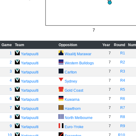
7
Game
Team
Opposition
Year
Round
Num
1
7
R1
Yartapuulti
Waalitj Marawar
2
7
R2
Yartapuulti
Western Bulldogs
3
7
R3
Yartapuulti
Carlton
4
7
R4
Yartapuulti
Sydney
5
7
R5
Yartapuulti
Gold Coast
6
7
R6
Yartapuulti
Kuwarna
7
7
R7
Yartapuulti
Hawthorn
8
7
R8
Yartapuulti
North Melbourne
9
7
R9
Yartapuulti
Euro-Yroke
10
7
R10