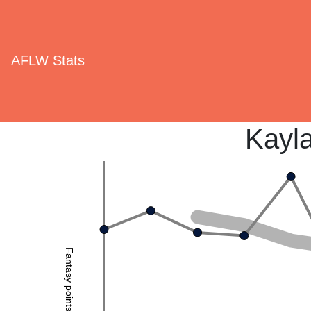
AFLW Stats
Kayla
Fantasy points