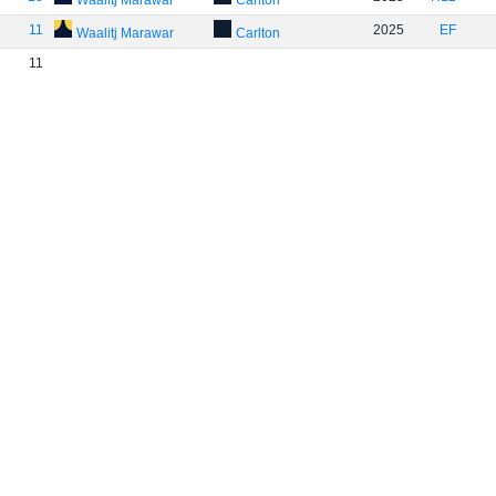
Waalitj Marawar
Carlton
11
2025
EF
Waalitj Marawar
Carlton
11