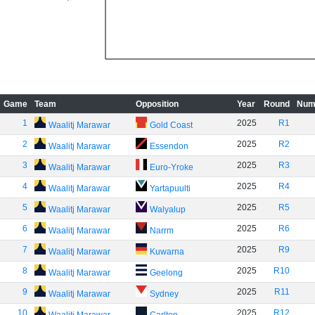
Game
Team
Opposition
Year
Round
Num
1
2025
R1
Waalitj Marawar
Gold Coast
2
2025
R2
Waalitj Marawar
Essendon
3
2025
R3
Waalitj Marawar
Euro-Yroke
4
2025
R4
Waalitj Marawar
Yartapuulti
5
2025
R5
Waalitj Marawar
Walyalup
6
2025
R6
Waalitj Marawar
Narrm
7
2025
R9
Waalitj Marawar
Kuwarna
8
2025
R10
Waalitj Marawar
Geelong
9
2025
R11
Waalitj Marawar
Sydney
10
2025
R12