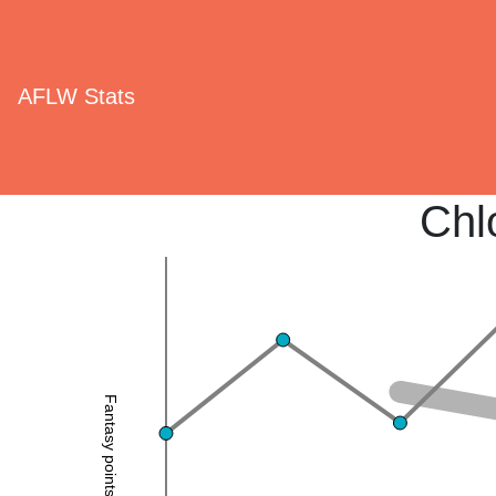
AFLW Stats
Chl
Fantasy points