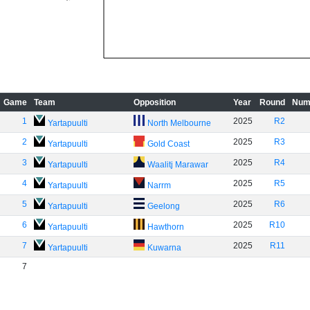
Game
Team
Opposition
Year
Round
Num
1
2025
R2
Yartapuulti
North Melbourne
2
2025
R3
Yartapuulti
Gold Coast
3
2025
R4
Yartapuulti
Waalitj Marawar
4
2025
R5
Yartapuulti
Narrm
5
2025
R6
Yartapuulti
Geelong
6
2025
R10
Yartapuulti
Hawthorn
7
2025
R11
Yartapuulti
Kuwarna
7